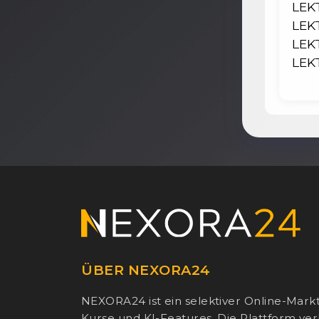
LEKT
LEK
LEK
LEK
ÜBER NEXORA24
NEXORA24 ist ein selektiver Online-Marktp
Kurse und KI-Features. Die Plattform ver