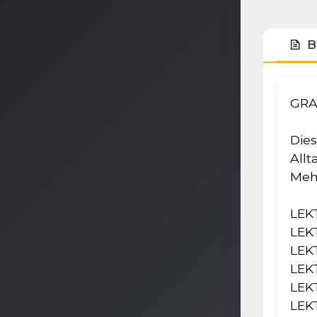
B
GRA
Dies
All
Mehr
LEKT
LEK
LEKT
LEKT
LEK
LEKT